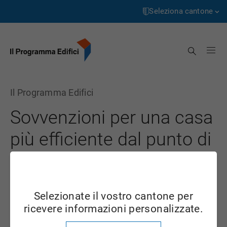
Pagina
Passa
iniziale
al
Seleziona cantone
contenuto
Aargau
Cerca
Appenzell Innerrhoden
Appenzell Ausserrhoden
Il Programma Edifici
Bern
Sovvenzioni per una casa
Basel-Landschaft
più efficiente dal punto di
Basel-Stadt
vista energetico
Freiburg
Genève
Selezionate il vostro cantone per
Per saperne di più
Glarus
ricevere informazioni personalizzate.
Grigioni