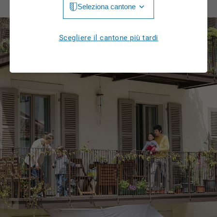
Seleziona cantone
Jura
Luzern
Aargau
Scegliere il cantone più tardi
Neuchâtel
Appenzell Innerrhoden
Nidwalden
Appenzell Ausserrhoden
Obwalden
Bern
St. Gallen
Basel-Landschaft
Schaffhausen
Basel-Stadt
Solothurn
Freiburg
Schwyz
Genève
Thurgau
Glarus
Ticino
Grigioni