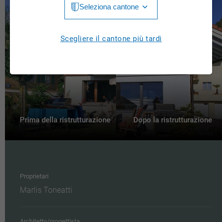
Seleziona cantone
Jura
Luzern
Aargau
Scegliere il cantone più tardi
Neuchâtel
Appenzell Innerrhoden
Nidwalden
Appenzell Ausserrhoden
Obwalden
Bern
St. Gallen
Basel-Landschaft
Prima della ristrutturazione
Dopo la ristrutturazione
Schaffhausen
Basel-Stadt
Solothurn
Freiburg
Schwyz
Proprietari
Genève
Marlis Toneatti
Thurgau
Glarus
Ticino
Grigioni
Architetto/progettista